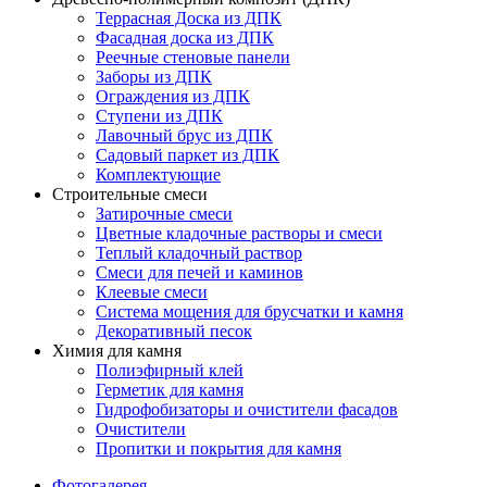
Террасная Доска из ДПК
Фасадная доска из ДПК
Реечные стеновые панели
Заборы из ДПК
Ограждения из ДПК
Ступени из ДПК
Лавочный брус из ДПК
Садовый паркет из ДПК
Комплектующие
Строительные смеси
Затирочные смеси
Цветные кладочные растворы и смеси
Теплый кладочный раствор
Смеси для печей и каминов
Клеевые смеси
Система мощения для брусчатки и камня
Декоративный песок
Химия для камня
Полиэфирный клей
Герметик для камня
Гидрофобизаторы и очистители фасадов
Очистители
Пропитки и покрытия для камня
Фотогалерея