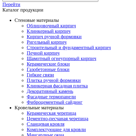
Перейти
Каталог продукции
Стеновые материалы
Облицовочный кирпич
Клинкерный кирпич
Кирпич ручной формовки
Ригельный кирпич
Строительный и фундаментный кирпич
Печной кирпич
Шамотный огнеупорный кирпич
Керамические блоки
Газобетонные блоки
Гибкие связи
Плитка ручной формовки
Клинкерная фасадная плитка
Декоративный камень
Фасадные термопанели
Фиброцементный сайдинг
Кровельные материалы
Керамическая черепица
Цементно-песчаная черепица
Сланцевая кровля
Комплектующие для кровли
Мансардные окна