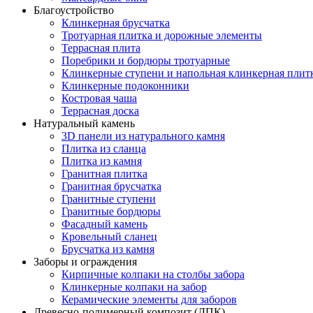
Благоустройство
Клинкерная брусчатка
Тротуарная плитка и дорожные элементы
Террасная плита
Поребрики и бордюры тротуарные
Клинкерные ступени и напольная клинкерная плит
Клинкерные подоконники
Костровая чаша
Террасная доска
Натуральный камень
3D панели из натурального камня
Плитка из сланца
Плитка из камня
Гранитная плитка
Гранитная брусчатка
Гранитные ступени
Гранитные бордюры
Фасадный камень
Кровельный сланец
Брусчатка из камня
Заборы и ограждения
Кирпичные колпаки на столбы забора
Клинкерные колпаки на забор
Керамические элементы для заборов
Древесно-полимерный композит (ДПК)