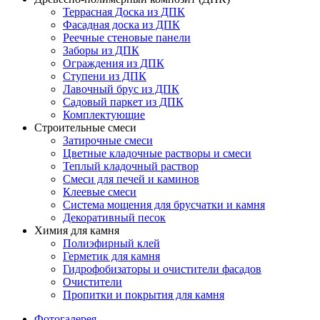
Террасная Доска из ДПК
Фасадная доска из ДПК
Реечные стеновые панели
Заборы из ДПК
Ограждения из ДПК
Ступени из ДПК
Лавочный брус из ДПК
Садовый паркет из ДПК
Комплектующие
Строительные смеси
Затирочные смеси
Цветные кладочные растворы и смеси
Теплый кладочный раствор
Смеси для печей и каминов
Клеевые смеси
Система мощения для брусчатки и камня
Декоративный песок
Химия для камня
Полиэфирный клей
Герметик для камня
Гидрофобизаторы и очистители фасадов
Очистители
Пропитки и покрытия для камня
Фотогалерея