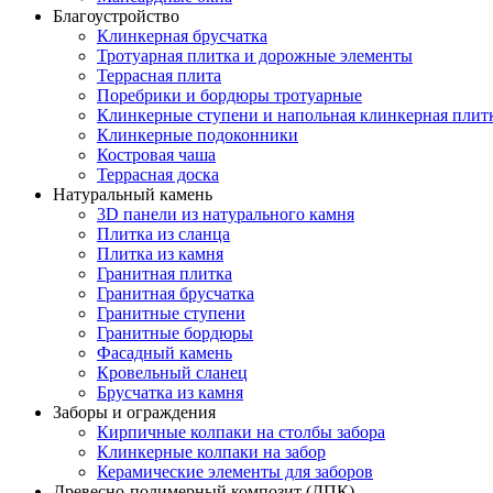
Благоустройство
Клинкерная брусчатка
Тротуарная плитка и дорожные элементы
Террасная плита
Поребрики и бордюры тротуарные
Клинкерные ступени и напольная клинкерная плит
Клинкерные подоконники
Костровая чаша
Террасная доска
Натуральный камень
3D панели из натурального камня
Плитка из сланца
Плитка из камня
Гранитная плитка
Гранитная брусчатка
Гранитные ступени
Гранитные бордюры
Фасадный камень
Кровельный сланец
Брусчатка из камня
Заборы и ограждения
Кирпичные колпаки на столбы забора
Клинкерные колпаки на забор
Керамические элементы для заборов
Древесно-полимерный композит (ДПК)