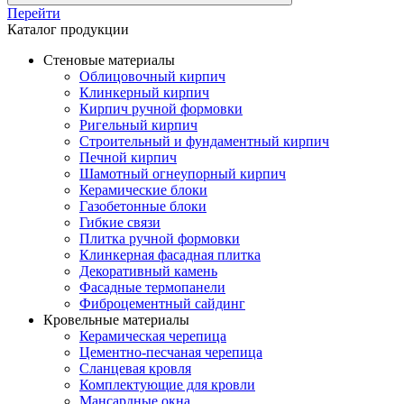
Перейти
Каталог продукции
Стеновые материалы
Облицовочный кирпич
Клинкерный кирпич
Кирпич ручной формовки
Ригельный кирпич
Строительный и фундаментный кирпич
Печной кирпич
Шамотный огнеупорный кирпич
Керамические блоки
Газобетонные блоки
Гибкие связи
Плитка ручной формовки
Клинкерная фасадная плитка
Декоративный камень
Фасадные термопанели
Фиброцементный сайдинг
Кровельные материалы
Керамическая черепица
Цементно-песчаная черепица
Сланцевая кровля
Комплектующие для кровли
Мансардные окна