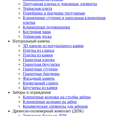
Тротуарная плитка и дорожные элементы
Террасная плита
Поребрики и бордюры тротуарные
Клинкерные ступени и напольная клинкерная
плитка
Клинкерные подоконники
Костровая чаша
Террасная доска
Натуральный камень
3D панели из натурального камня
Плитка из сланца
Плитка из камня
Гранитная плитка
Гранитная брусчатка
Гранитные ступени
Гранитные бордюры
Фасадный камень
Кровельный сланец
Брусчатка из камня
Заборы и ограждения
Кирпичные колпаки на столбы забора
Клинкерные колпаки на забор
Керамические элементы для заборов
Древесно-полимерный композит (ДПК)
Террасная Доска из ДПК