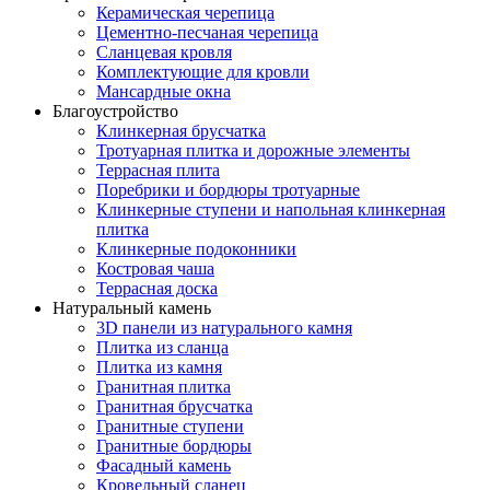
Керамическая черепица
Цементно-песчаная черепица
Сланцевая кровля
Комплектующие для кровли
Мансардные окна
Благоустройство
Клинкерная брусчатка
Тротуарная плитка и дорожные элементы
Террасная плита
Поребрики и бордюры тротуарные
Клинкерные ступени и напольная клинкерная
плитка
Клинкерные подоконники
Костровая чаша
Террасная доска
Натуральный камень
3D панели из натурального камня
Плитка из сланца
Плитка из камня
Гранитная плитка
Гранитная брусчатка
Гранитные ступени
Гранитные бордюры
Фасадный камень
Кровельный сланец