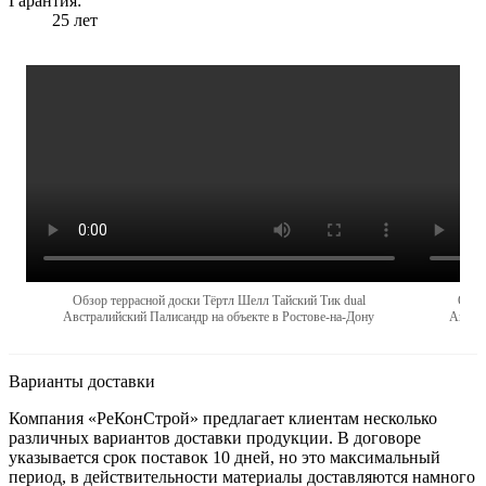
Гарантия:
25 лет
Обзор террасной доски Тёртл Шелл Тайский Тик dual
Обзо
Австралийский Палисандр на объекте в Ростове-на-Дону
Австра
Варианты доставки
Компания «РеКонСтрой» предлагает клиентам несколько
различных вариантов доставки продукции. В договоре
указывается срок поставок 10 дней, но это максимальный
период, в действительности материалы доставляются намного