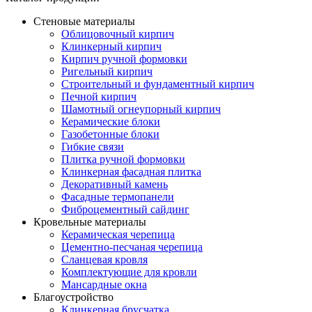
Стеновые материалы
Облицовочный кирпич
Клинкерный кирпич
Кирпич ручной формовки
Ригельный кирпич
Строительный и фундаментный кирпич
Печной кирпич
Шамотный огнеупорный кирпич
Керамические блоки
Газобетонные блоки
Гибкие связи
Плитка ручной формовки
Клинкерная фасадная плитка
Декоративный камень
Фасадные термопанели
Фиброцементный сайдинг
Кровельные материалы
Керамическая черепица
Цементно-песчаная черепица
Сланцевая кровля
Комплектующие для кровли
Мансардные окна
Благоустройство
Клинкерная брусчатка