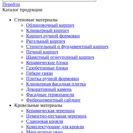
Перейти
Каталог продукции
Стеновые материалы
Облицовочный кирпич
Клинкерный кирпич
Кирпич ручной формовки
Ригельный кирпич
Строительный и фундаментный кирпич
Печной кирпич
Шамотный огнеупорный кирпич
Керамические блоки
Газобетонные блоки
Гибкие связи
Плитка ручной формовки
Клинкерная фасадная плитка
Декоративный камень
Фасадные термопанели
Фиброцементный сайдинг
Кровельные материалы
Керамическая черепица
Цементно-песчаная черепица
Сланцевая кровля
Комплектующие для кровли
Мансардные окна