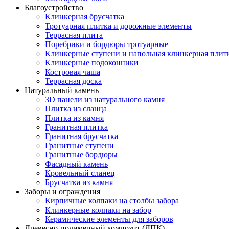
Благоустройство
Клинкерная брусчатка
Тротуарная плитка и дорожные элементы
Террасная плита
Поребрики и бордюры тротуарные
Клинкерные ступени и напольная клинкерная плит
Клинкерные подоконники
Костровая чаша
Террасная доска
Натуральный камень
3D панели из натурального камня
Плитка из сланца
Плитка из камня
Гранитная плитка
Гранитная брусчатка
Гранитные ступени
Гранитные бордюры
Фасадный камень
Кровельный сланец
Брусчатка из камня
Заборы и ограждения
Кирпичные колпаки на столбы забора
Клинкерные колпаки на забор
Керамические элементы для заборов
Древесно-полимерный композит (ДПК)