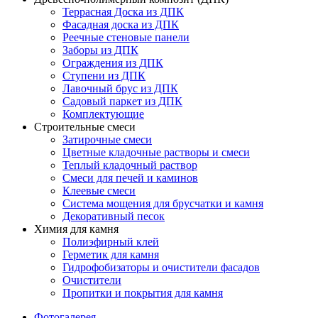
Террасная Доска из ДПК
Фасадная доска из ДПК
Реечные стеновые панели
Заборы из ДПК
Ограждения из ДПК
Ступени из ДПК
Лавочный брус из ДПК
Садовый паркет из ДПК
Комплектующие
Строительные смеси
Затирочные смеси
Цветные кладочные растворы и смеси
Теплый кладочный раствор
Смеси для печей и каминов
Клеевые смеси
Система мощения для брусчатки и камня
Декоративный песок
Химия для камня
Полиэфирный клей
Герметик для камня
Гидрофобизаторы и очистители фасадов
Очистители
Пропитки и покрытия для камня
Фотогалерея