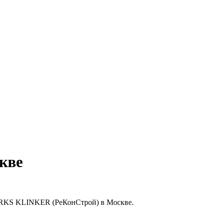
кве
37 RKS KLINKER (РеКонСтрой) в Москве.