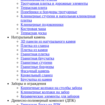
Тротуарная плитка и дорожные элементы
Террасная плита
Поребрики и бордюры тротуарные
Клинкерные ступени и напольная клинкерная
плитка
Клинкерные подоконники
Костровая чаша
Террасная доска
Натуральный камень
3D панели из натурального камня
Плитка из сланца
Плитка из камня
Гранитная плитка
Гранитная брусчатка
Гранитные ступени
Гранитные бордюры
Фасадный камень
Кровельный сланец
Брусчатка из камня
Заборы и ограждения
Кирпичные колпаки на столбы забора
Клинкерные колпаки на забор
Керамические элементы для заборов
Древесно-полимерный композит (ДПК)
Террасная Доска из ДПК