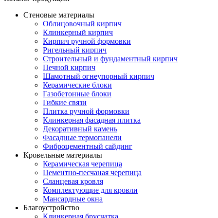
Стеновые материалы
Облицовочный кирпич
Клинкерный кирпич
Кирпич ручной формовки
Ригельный кирпич
Строительный и фундаментный кирпич
Печной кирпич
Шамотный огнеупорный кирпич
Керамические блоки
Газобетонные блоки
Гибкие связи
Плитка ручной формовки
Клинкерная фасадная плитка
Декоративный камень
Фасадные термопанели
Фиброцементный сайдинг
Кровельные материалы
Керамическая черепица
Цементно-песчаная черепица
Сланцевая кровля
Комплектующие для кровли
Мансардные окна
Благоустройство
Клинкерная брусчатка