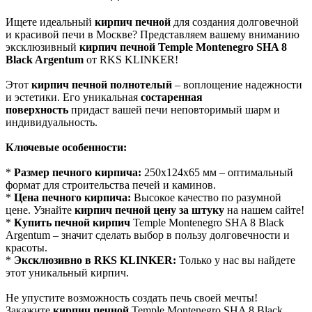
Ищете идеальный
кирпич печной
для создания долговечной
и красивой печи в Москве? Представляем вашему вниманию
эксклюзивный
кирпич печной Temple Montenegro SHA 8
Black Argentum
от RKS KLINKER!
Этот
кирпич печной полнотелый
– воплощение надежности
и эстетики. Его уникальная
состаренная
поверхность
придаст вашей печи неповторимый шарм и
индивидуальность.
Ключевые особенности:
*
Размер печного кирпича:
250x124x65 мм – оптимальный
формат для строительства печей и каминов.
*
Цена печного кирпича:
Высокое качество по разумной
цене. Узнайте
кирпич печной цену за штуку
на нашем сайте!
*
Купить печной кирпич
Temple Montenegro SHA 8 Black
Argentum – значит сделать выбор в пользу долговечности и
красоты.
*
Эксклюзивно в RKS KLINKER:
Только у нас вы найдете
этот уникальный кирпич.
Не упустите возможность создать печь своей мечты!
Закажите
кирпич печной
Temple Montenegro SHA 8 Black