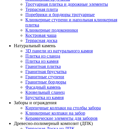
Тротуарная плитка и дорожные элементы
Террасная плита
Поребрики и бордюры тротуарные
Клинкерные ступени и напольная клинкерная
плитка
Клинкерные подоконники
Костровая чаша
Террасная доска
Натуральный камень
3D панели из натурального камня
Плитка из сланца
Плитка из камня
Гранитная плитка
Гранитная брусчатка
Гранитные ступени
Гранитные бордюры
Фасадный камень
Кровельный сланец
Брусчатка из камня
Заборы и ограждения
Кирпичные колпаки на столбы забора
Клинкерные колпаки на забор
Керамические элементы для заборов
Древесно-полимерный композит (ДПК)
Террасная Доска из ДПК