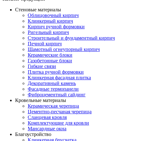
Стеновые материалы
Облицовочный кирпич
Клинкерный кирпич
Кирпич ручной формовки
Ригельный кирпич
Строительный и фундаментный кирпич
Печной кирпич
Шамотный огнеупорный кирпич
Керамические блоки
Газобетонные блоки
Гибкие связи
Плитка ручной формовки
Клинкерная фасадная плитка
Декоративный камень
Фасадные термопанели
Фиброцементный сайдинг
Кровельные материалы
Керамическая черепица
Цементно-песчаная черепица
Сланцевая кровля
Комплектующие для кровли
Мансардные окна
Благоустройство
Клинкерная брусчатка