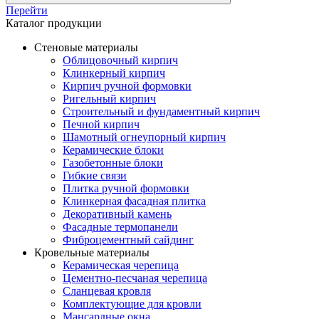
Перейти
Каталог продукции
Стеновые материалы
Облицовочный кирпич
Клинкерный кирпич
Кирпич ручной формовки
Ригельный кирпич
Строительный и фундаментный кирпич
Печной кирпич
Шамотный огнеупорный кирпич
Керамические блоки
Газобетонные блоки
Гибкие связи
Плитка ручной формовки
Клинкерная фасадная плитка
Декоративный камень
Фасадные термопанели
Фиброцементный сайдинг
Кровельные материалы
Керамическая черепица
Цементно-песчаная черепица
Сланцевая кровля
Комплектующие для кровли
Мансардные окна