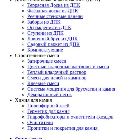
Террасная Доска из ДПК
Фасадная доска из ДПК
Реечные стеновые панели
Заборы из ДПК
Ограждения из ДПК
Ступени из ДПК
Лавочный брус из ДПК
Садовый паркет из ДПК
Комплектующие
Строительные смеси
Затирочные смеси
Цветные кладочные растворы и смеси
Теплый кладочный раствор
Смеси для печей и каминов
Клеевые смеси
Система мощения для брусчатки и камня
Декоративный песок
Химия для камня
Полиэфирный клей
Герметик для камня
Гидрофобизаторы и очистители фасадов
Очистители
Пропитки и покрытия для камня
Фотогалерея