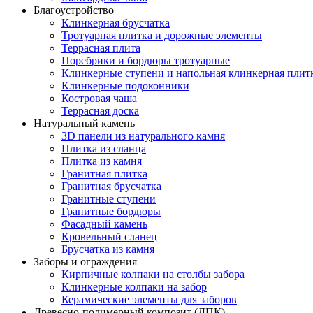
Благоустройство
Клинкерная брусчатка
Тротуарная плитка и дорожные элементы
Террасная плита
Поребрики и бордюры тротуарные
Клинкерные ступени и напольная клинкерная плит
Клинкерные подоконники
Костровая чаша
Террасная доска
Натуральный камень
3D панели из натурального камня
Плитка из сланца
Плитка из камня
Гранитная плитка
Гранитная брусчатка
Гранитные ступени
Гранитные бордюры
Фасадный камень
Кровельный сланец
Брусчатка из камня
Заборы и ограждения
Кирпичные колпаки на столбы забора
Клинкерные колпаки на забор
Керамические элементы для заборов
Древесно-полимерный композит (ДПК)